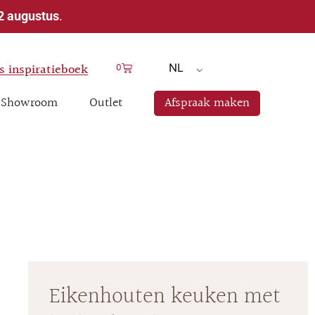
 2 augustus
.
 inspiratieboek
0
NL
Showroom
Outlet
Afspraak maken
Eikenhouten keuken met