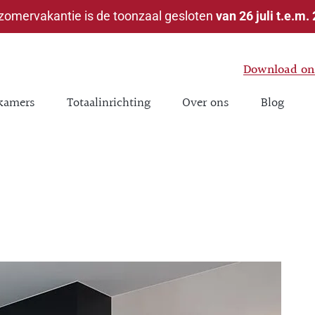
 zomervakantie is de toonzaal gesloten
van 26 juli t.e.m.
Download ons
kamers
Totaalinrichting
Over ons
Blog