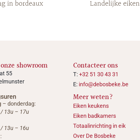
g in bordeaux
Landelijke eike
 onze showroom
Contacteer ons
at 55
T:
+32 51 30 43 31
elmunster
E:
info@debosbeke.be
Meer weten?
gsuren
 – donderdag:
Eiken keukens
 / 13u – 17u
Eiken badkamers
Totaalinrichting in eik
 / 13u – 16u
Over De Bosbeke
: