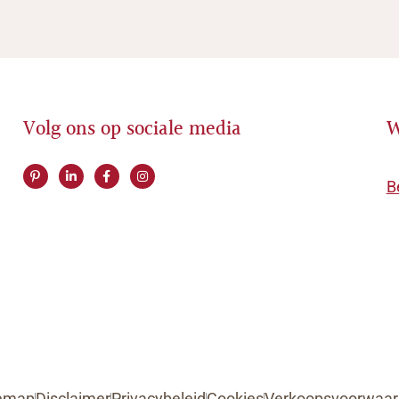
Volg ons op sociale media
W
B
temap
Disclaimer
Privacybeleid
Cookies
Verkoopsvoorwaa