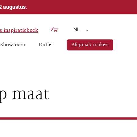
 2 augustus
.
 inspiratieboek
0
NL
Showroom
Outlet
Afspraak maken
op maat