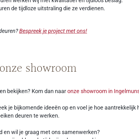
uren werken wij met kwalitatief en tijdloos beslag.
ren de tijdloze uitstraling die ze verdienen.
 deuren?
Bespreek je project met ons!
 onze showroom
ren bekijken? Kom dan naar
onze showroom in Ingelmuns
teek je bijkomende ideeën op en voel je hoe aantrekkelijk
eiken deuren te werken.
gd en wil je graag met ons samenwerken?