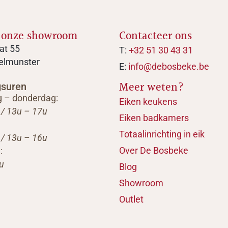
 onze showroom
Contacteer ons
at 55
T:
+32 51 30 43 31
elmunster
E:
info@debosbeke.be
Meer weten?
gsuren
 – donderdag:
Eiken keukens
 / 13u – 17u
Eiken badkamers
Totaalinrichting in eik
 / 13u – 16u
Over De Bosbeke
:
u
Blog
Showroom
Outlet